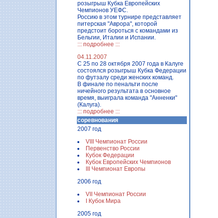
розыгрыш Кубка Европейских
Чемпионов УЕФС.
Россию в этом турнире представляет
питерская "Аврора", которой
предстоит бороться с командами из
Бельгии, Италии и Испании.
::: подробнее :::
04.11.2007
C 25 по 28 октября 2007 года в Калуге
состоялся розыгрыш Кубка Федерации
по футзалу среди женских команд.
В финале по пенальти после
ничейного результата в основное
время, выиграла команда "Анненки"
(Калуга).
::: подробнее :::
соревнования
2007 год
VIII Чемпионат России
Первенство России
Кубок Федерации
Кубок Европейских Чемпионов
III Чемпионат Европы
2006 год
VII Чемпионат России
I Кубок Мира
2005 год