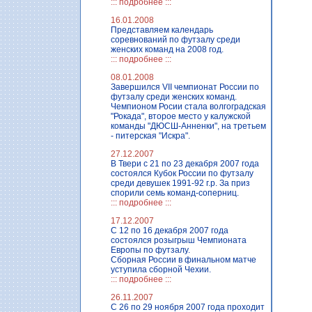
::: подробнее :::
16.01.2008
Представляем календарь
соревнований по футзалу среди
женских команд на 2008 год.
::: подробнее :::
08.01.2008
Завершился VII чемпионат России по
футзалу среди женских команд.
Чемпионом Росии стала волгоградская
"Рокада", второе место у калужской
команды "ДЮСШ-Анненки", на третьем
- питерская "Искра".
27.12.2007
В Твери с 21 по 23 декабря 2007 года
состоялся Кубок России по футзалу
среди девушек 1991-92 г.р. За приз
спорили семь команд-соперниц.
::: подробнее :::
17.12.2007
C 12 по 16 декабря 2007 года
состоялся розыгрыш Чемпионата
Европы по футзалу.
Сборная России в финальном матче
уступила сборной Чехии.
::: подробнее :::
26.11.2007
C 26 по 29 ноября 2007 года проходит