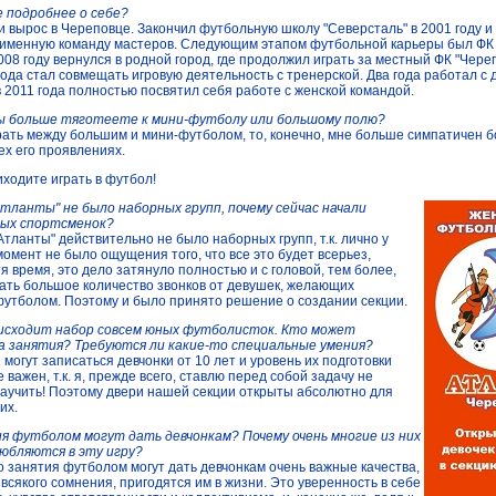
е подробнее о себе?
 и вырос в Череповце. Закончил футбольную школу "Северсталь" в 2001 году и
именную команду мастеров. Следующим этапом футбольной карьеры был ФК "А
2008 году вернулся в родной город, где продолжил играть за местный ФК "Чере
года стал совмещать игровую деятельность с тренерской. Два года работал с 
в 2011 года полностью посвятил себя работе с женской командой.
 вы больше тяготеете к мини-футболу или большому полю?
рать между большим и мини-футболом, то, конечно, мне больше симпатичен 
ех его проявлениях.
иходите играть в футбол!
Атланты" не было наборных групп, почему сейчас начали
ых спортсменок?
"Атланты" действительно не было наборных групп, т.к. лично у
момент не было ощущения того, что все это будет всерьез,
тя время, это дело затянуло полностью и с головой, тем более,
ать большое количество звонков от девушек, желающих
футболом. Поэтому и было принято решение о создании секции.
оисходит набор совсем юных футболисток. Кто может
а занятия? Требуются ли какие-то специальные умения?
я могут записаться девчонки от 10 лет и уровень их подготовки
 важен, т.к. я, прежде всего, ставлю перед собой задачу не
научить! Поэтому двери нашей секции открыты абсолютно для
их.
ия футболом могут дать девчонкам? Почему очень многие из них
любляются в эту игру?
то занятия футболом могут дать девчонкам очень важные качества,
 всякого сомнения, пригодятся им в жизни. Это уверенность в себе