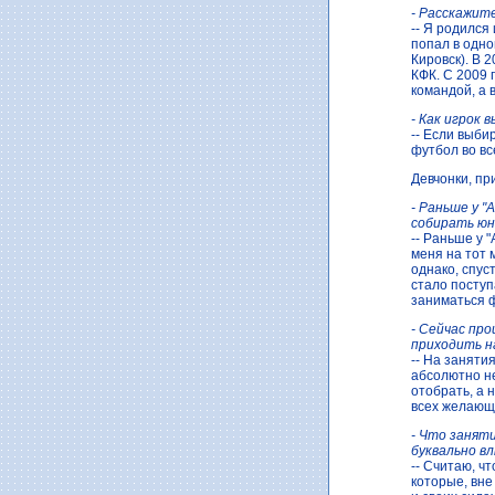
- Расскажит
-- Я родился
попал в одно
Кировск). В 
КФК. С 2009 
командой, а 
- Как игрок
-- Если выби
футбол во вс
Девчонки, пр
- Раньше у "
собирать юн
-- Раньше у 
меня на тот 
однако, спус
стало поступ
заниматься 
- Сейчас пр
приходить н
-- На заняти
абсолютно не
отобрать, а 
всех желающ
- Что занят
буквально в
-- Считаю, ч
которые, вне