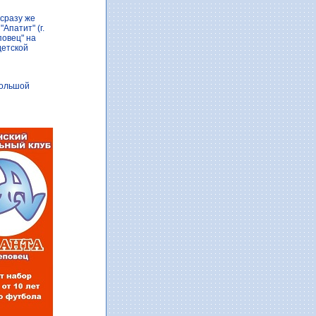
 сразу же
патит" (г.
повец" на
детской
большой