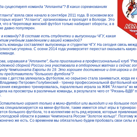
года существует команда "Атланта"? В каких соревнованиях
Атланта" взяла свое начало в сентябре 2011 года. В основном все
оторых играет "Атланта", организованы и проходят в Вологде. Это
м, что в Череповце женский футбол только набирает обороты, а в
же давно популярен.
 в команду? В составе есть студентки и выпускницы ЧГУ, какая
 этим учебным заведением и вашей командой?
асть команды составляют выпускницы и студентки ЧГУ. На сегодня связь меж
олностью утеряна. С осени 2014 года университет перестал оказывать каку
команде.
ова, игравшая в "Атланте", была приглашена в профессиональный клуб "Ряз
одежной сборной России она участвовала в отборочных матчах и сейчас го
унду Чемпионата Европы до 19. Это хорошее достижение и для игрока и дл
ели представители "большого футбола"?
хова с детства увлекалась футболом, но серьезно стала заниматься, когда ее
 Владимир Петрович Голубинский - тренер профессиональной футбольной к
сения ежедневно тренировалась, параллельно играла за ЖФК "Атланта" во м
дила на просмотры в различные команды, в результате чего от "Рязань-ВДВ" 
.
ействительно играет только в мини-футбол или выходит и на большое пол
ока специализируется на мини-футболе, также имеется опыт игры в турнира
ается большого футбола, то в коллективе есть ряд игроков, которые привлекаю
ологодской области в рамках Чемпионата России "Золотое кольцо". Поэтому 
 конечно же есть. Со временем мы обязательно будем пробовать свои силы и