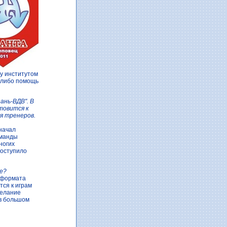
ду институтом
ю-либо помощь
ань-ВДВ". В
товится к
я тренеров.
 начал
оманды
ногих
поступило
е?
х формата
тся к играм
желание
 в большом