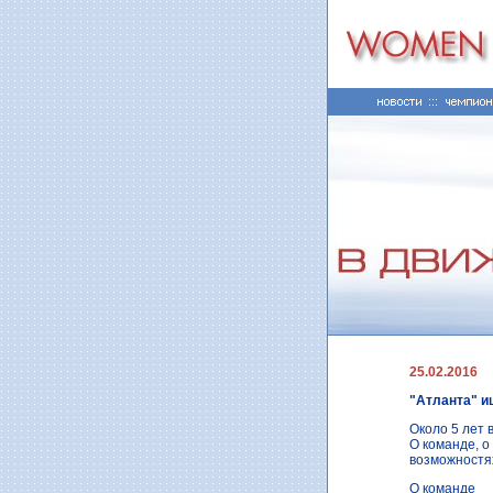
25.02.2016
"Атланта" и
Около 5 лет 
О команде, о
возможностях
О команде