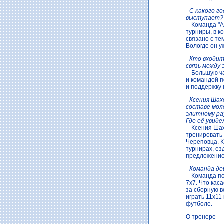
- С какого 
выступает?
-- Команда "
турниры, в к
связано с те
Вологде он у
- Кто входит
связь между
-- Большую ч
и командой п
и поддержку 
- Ксения Шах
составе мол
элитному ра
Где её увид
-- Ксения Ша
тренировать
Череповца. К
турнирах, ез
предложение
- Команда д
-- Команда п
7х7. Что кас
за сборную в
играть 11х11
футболе.
О тренере