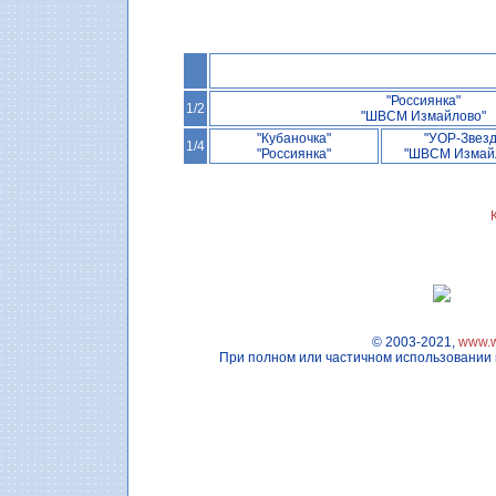
"Россиянка"
1/2
"ШВСМ Измайлово"
"Кубаночка"
"УОР-Звезд
1/4
"Россиянка"
"ШВСМ Измай
© 2003-2021,
www.w
При полном или частичном использовании