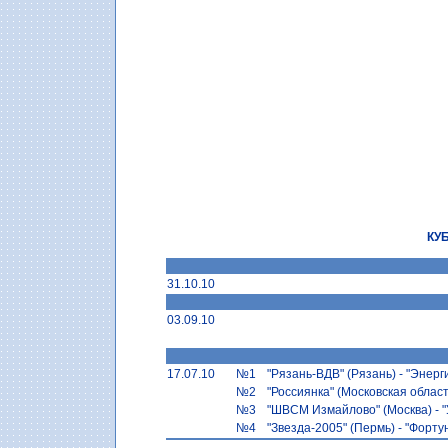
КУ
31.10.10
03.09.10
17.07.10
№1
"Рязань-ВДВ" (Рязань) - "Энерг
№2
"Россиянка" (Московская област
№3
"ШВСМ Измайлово" (Москва) - "
№4
"Звезда-2005" (Пермь) - "Форт